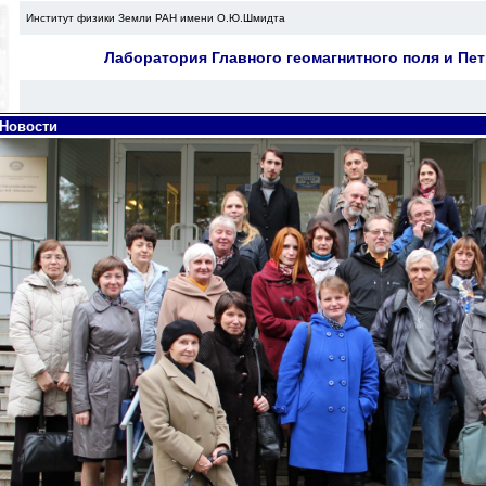
Институт физики Земли РАН имени О.Ю.Шмидта
Лаборатория Главного геомагнитного поля и Пе
Новости