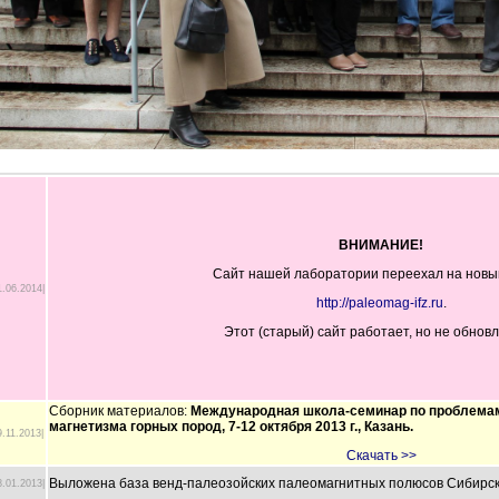
ВНИМАНИЕ!
Сайт нашей лаборатории переехал на новы
1.06.2014|
http://paleomag-ifz.ru
.
Этот (старый) сайт работает, но не обновл
Сборник материалов:
Международная школа-семинар по проблемам
магнетизма горных пород, 7-12 октября 2013 г., Казань.
9.11.2013|
Скачать >>
Выложена база венд-палеозойских палеомагнитных полюсов Сибирс
8.01.2013|