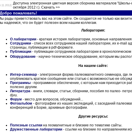
Доступна электронная цветная версия сборника материалов "Школы-се
6.11.2012|
октября 2012 г.). Скачать >>
Добро пожаловать!
Мы рады приветствовать вас на этом сайте. Он создается не только как визит
мы надеемся, что он будет полезен всем нашим коллегам.
Лаборатория:
О лаборатории
- краткая история лаборатории, основные направления
Сотрудники
- список всех сотрудников нашей лаборатории, их e-mail 
страницы, публикации в pdf-формате.
Публикации
- публикации сотрудников лаборатории в хронологическом
Оборудование
- научно-техническое оборудование, которым мы распо
На нашем сайте:
Интер-семинар
- электронная форма палеомагнитного семинара, где
опубликовать краткое сообщение или статью с возможностью ее обсуж
Программы
- программное обеспечение, с которым нам приходится ра
полезно другим.
Литература
- книги, словари, статьи, сборники, пособия по палео- пет
djvu.
Форум
- место для вопросов, обсуждений...
Фотоальбом
- фотографии из наших экспедиций, с заседаний палеомаг
конференций в Борке, архивные фотографии.
Другие ресурсы:
Полезные ссылки
на геомагнитные и близкие по тематике сайты.
Дружественные лаборатории
- ссылки на близкие по направлениям и