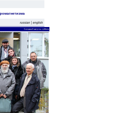
тромагнетизма
|
russian
english
Сегодня 8 августа, суббота