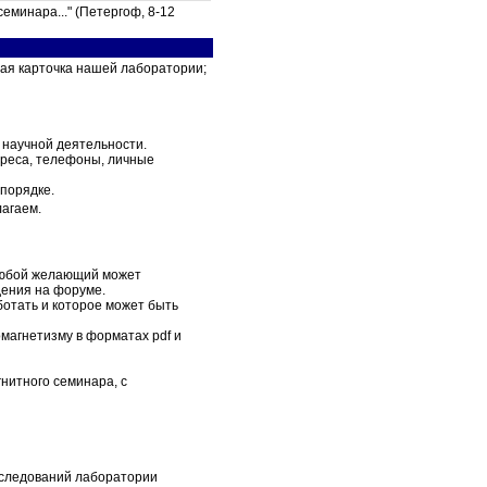
минара..." (Петергоф, 8-12
ная карточка нашей лаборатории;
 научной деятельности.
адреса, телефоны, личные
 порядке.
лагаем.
 любой желающий может
дения на форуме.
ботать и которое может быть
ромагнетизму в форматах pdf и
нитного семинара, с
сследований лаборатории