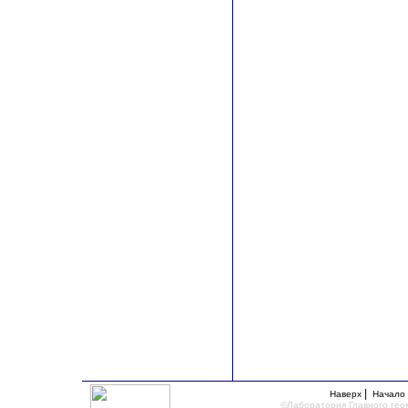
|
Наверх
Начало
©Лаборатория Главного гео