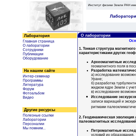
Институт физики Земли РАН им
Лаборатори
О лаборатории
Лаборатория
Осн
Главная страница
О лаборатории
1. Тонкая структура магнитног
Сотрудники
характеристиками других геоф
Публикации
Оборудование
Археомагнитные исслед
геомагнитного поля в по
На нашем сайте
Разработка математичес
а) исследование возможн
Интер-семинар
Уране;
Программы
б) разработка турбулент
Литература
жидком ядре Земли с учет
Форум
в) исследование возможн
Фотоальбом
Исследование экскурсов
Видео
записи вариаций и экску
ритмами палеоклиматиче
Другие ресурсы
Полезные ссылки
2. Геодинамическая эволюция 
Лаборатории
палеомагнитных исследований
Персоналии
Мы помним...
Петромагнитные исслед
условий их образования.